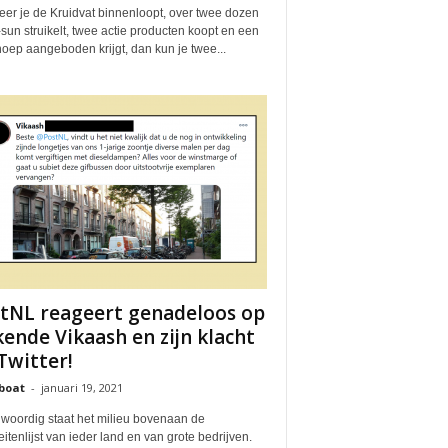
er je de Kruidvat binnenloopt, over twee dozen
sun struikelt, twee actie producten koopt en een
oep aangeboden krijgt, dan kun je twee...
tNL reageert genadeloos op
kende Vikaash en zijn klacht
Twitter!
boat
-
januari 19, 2021
woordig staat het milieu bovenaan de
teitenlijst van ieder land en van grote bedrijven.