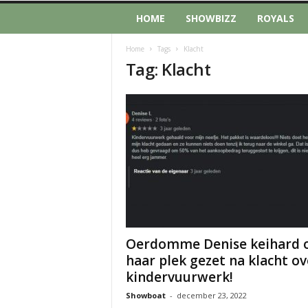
HOME
SHOWBIZZ
ROYALS
Home
Tags
Klacht
Tag: Klacht
Oerdomme Denise keihard 
haar plek gezet na klacht ov
kindervuurwerk!
Showboat
-
december 23, 2022