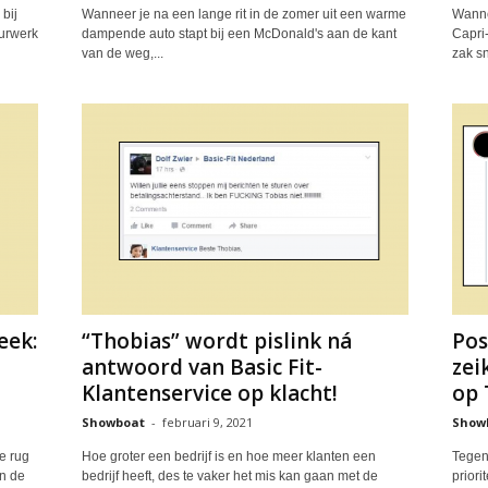
bij
Wanneer je na een lange rit in de zomer uit een warme
Wanne
uurwerk
dampende auto stapt bij een McDonald's aan de kant
Capri-
van de weg,...
zak sn
eek:
“Thobias” wordt pislink ná
Pos
antwoord van Basic Fit-
zei
Klantenservice op klacht!
op 
Showboat
-
februari 9, 2021
Show
e rug
Hoe groter een bedrijf is en hoe meer klanten een
Tegen
en de
bedrijf heeft, des te vaker het mis kan gaan met de
priori