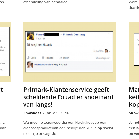
n...
afhandeling van bepaalde...
Werel
drasti
rt
Primark-Klantenservice geeft
Mar
scheldende Fouad er snoeihard
kei
van langs!
Kop
Showboat
-
januari 13, 2021
Show
ht,
Wanneer je tegenwoordig een klacht hebt op een
Je he
 dan
dienst of product van een bedrijf, dan kun je op social
een ho
media je ei kwijt. Je...
en ve