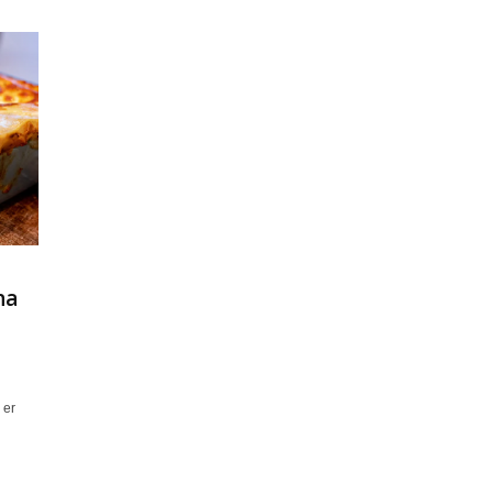
na
 er