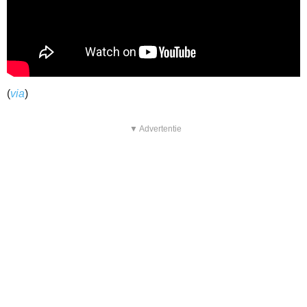
(
via
)
▼ Advertentie