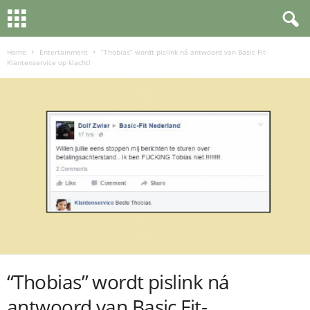
Home
Entertainment
“Thobias” wordt pislink ná antwoord van Basic Fit-
Klantenservice op klacht!
“Thobias” wordt pislink ná
antwoord van Basic Fit-