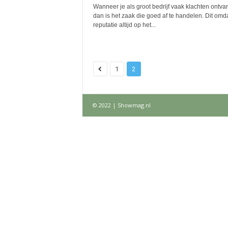
Wanneer je als groot bedrijf vaak klachten ontva
dan is het zaak die goed af te handelen. Dit omda
reputatie altijd op het...
1
2
© 2022 | Showmag.nl