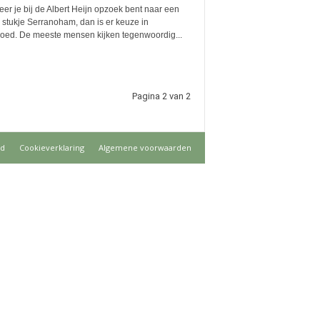
r je bij de Albert Heijn opzoek bent naar een
 stukje Serranoham, dan is er keuze in
loed. De meeste mensen kijken tegenwoordig...
Pagina 2 van 2
id
Cookieverklaring
Algemene voorwaarden