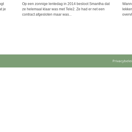
ngt
Op een zonnige lentedag in 2014 besloot Smantha dat
Wannee
t je
ze helemaal klaar was met Tele2. Ze had er net een
lekker
contract afgesloten maar was...
overv
Privacybele