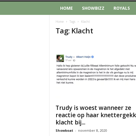
HOME
SHOWBIZZ
ROYALS
Home
Tags
Klacht
Tag: Klacht
Trudy is woest wanneer ze
reactie op haar knettergek
klacht bij...
Showboat
-
november 8, 2020