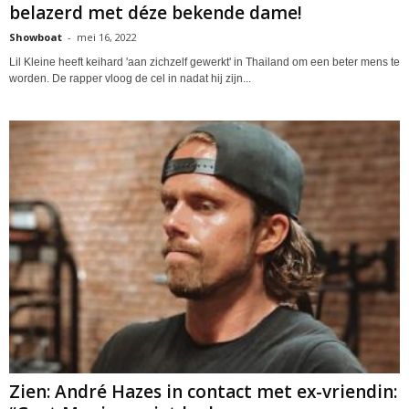
belazerd met déze bekende dame!
Showboat
-
mei 16, 2022
Lil Kleine heeft keihard 'aan zichzelf gewerkt' in Thailand om een beter mens te
worden. De rapper vloog de cel in nadat hij zijn...
Zien: André Hazes in contact met ex-vriendin: