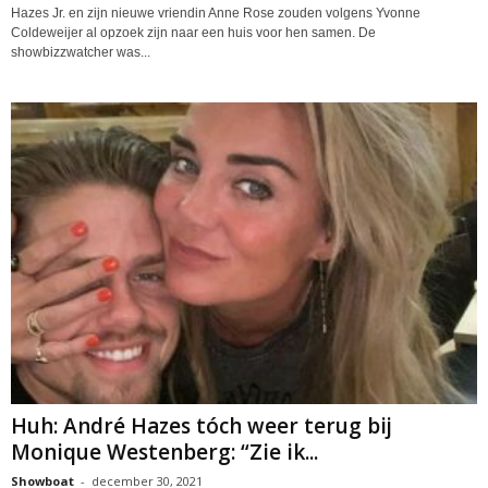
Hazes Jr. en zijn nieuwe vriendin Anne Rose zouden volgens Yvonne
Coldeweijer al opzoek zijn naar een huis voor hen samen. De
showbizzwatcher was...
Huh: André Hazes tóch weer terug bij
Monique Westenberg: “Zie ik...
Showboat
-
december 30, 2021