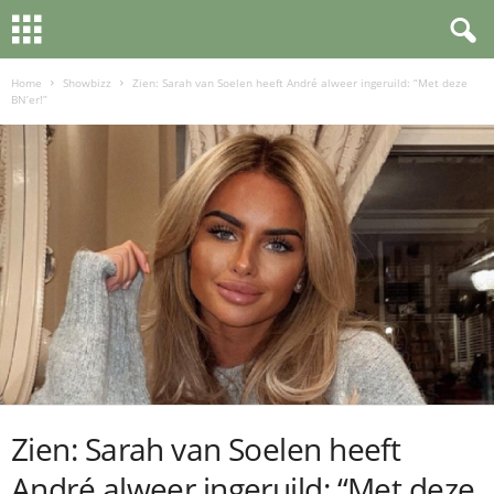
Home
Showbizz
Zien: Sarah van Soelen heeft André alweer ingeruild: “Met deze
BN’er!”
Zien: Sarah van Soelen heeft
André alweer ingeruild: “Met deze