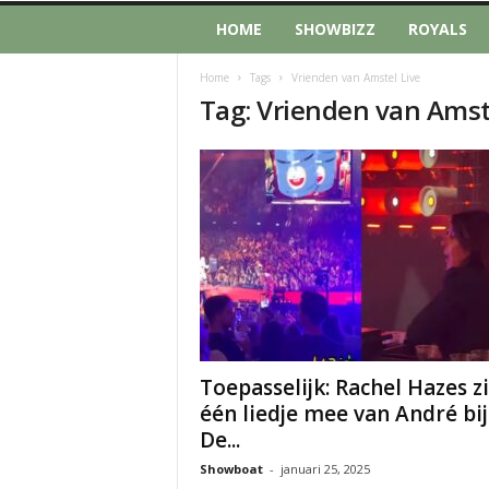
HOME
SHOWBIZZ
ROYALS
Home
Tags
Vrienden van Amstel Live
Tag: Vrienden van Amst
Toepasselijk: Rachel Hazes z
één liedje mee van André bij
De...
Showboat
-
januari 25, 2025