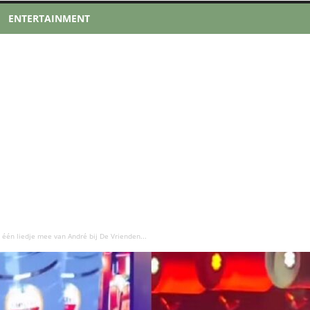
ENTERTAINMENT
 één liedje mee van André bij De Vrienden...