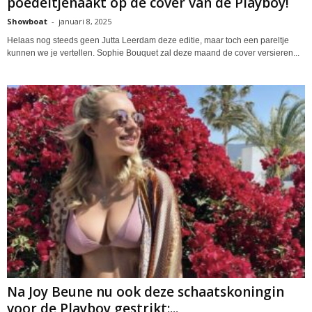
poedeltjenaakt op de cover van de Playboy!
Showboat
-
januari 8, 2025
Helaas nog steeds geen Jutta Leerdam deze editie, maar toch een pareltje
kunnen we je vertellen. Sophie Bouquet zal deze maand de cover versieren...
Na Joy Beune nu ook deze schaatskoningin
voor de Playboy gestrikt:...