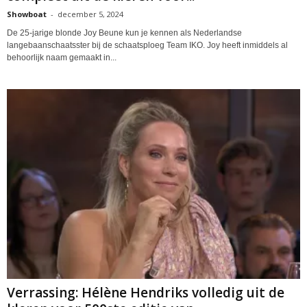
Showboat
-
december 5, 2024
De 25-jarige blonde Joy Beune kun je kennen als Nederlandse
langebaanschaatsster bij de schaatsploeg Team IKO. Joy heeft inmiddels al
behoorlijk naam gemaakt in...
Verrassing: Hélène Hendriks volledig uit de