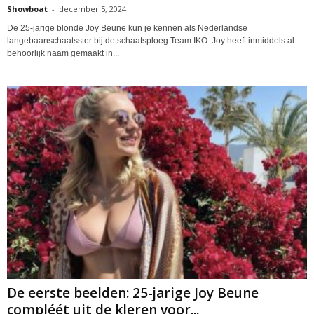
Showboat
-
december 5, 2024
De 25-jarige blonde Joy Beune kun je kennen als Nederlandse
langebaanschaatsster bij de schaatsploeg Team IKO. Joy heeft inmiddels al
behoorlijk naam gemaakt in...
De eerste beelden: 25-jarige Joy Beune
compléét uit de kleren voor...