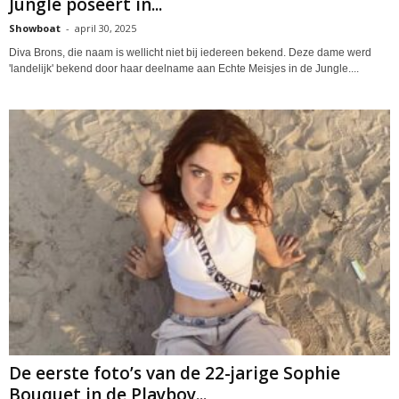
Jungle poseert in...
Showboat
-
april 30, 2025
Diva Brons, die naam is wellicht niet bij iedereen bekend. Deze dame werd
'landelijk' bekend door haar deelname aan Echte Meisjes in de Jungle....
De eerste foto’s van de 22-jarige Sophie
Bouquet in de Playboy...