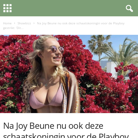
Home
Showbizz
Na Joy Beune nu ook deze schaatskoningin voor de Playboy
gestrikt: ‘Dit...
Na Joy Beune nu ook deze
schaatskoningin voor de Playboy