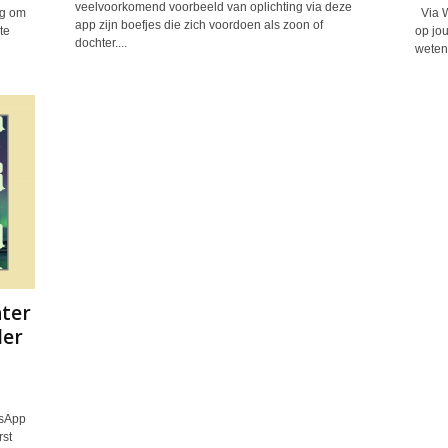
veelvoorkomend voorbeeld van oplichting via deze
ig om
Via Wh
app zijn boefjes die zich voordoen als zoon of
te
op jou
dochter....
weten
ter
der
tsApp
rst