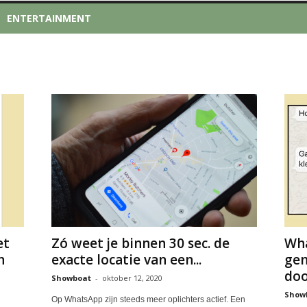
ENTERTAINMENT
et
Zó weet je binnen 30 sec. de
Wha
n
exacte locatie van een...
gen
doo
Showboat
-
oktober 12, 2020
Show
Op WhatsApp zijn steeds meer oplichters actief. Een