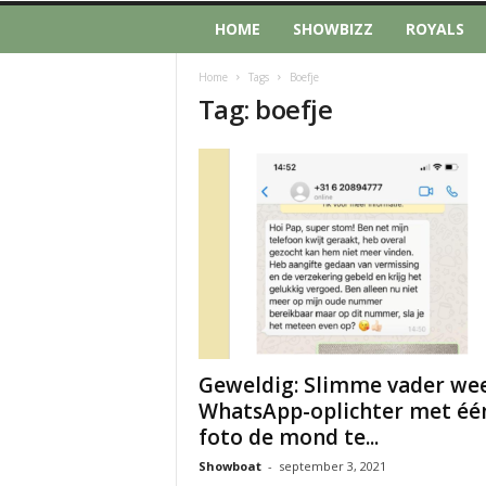
HOME
SHOWBIZZ
ROYALS
Home
Tags
Boefje
Tag: boefje
Geweldig: Slimme vader we
WhatsApp-oplichter met éé
foto de mond te...
Showboat
-
september 3, 2021