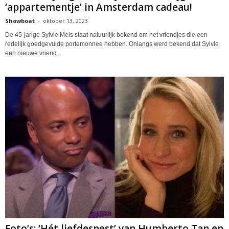
‘appartementje’ in Amsterdam cadeau!
Showboat
-
oktober 13, 2023
De 45-jarige Sylvie Meis staat natuurlijk bekend om het vriendjes die een
redelijk goedgevulde portemonnee hebben. Onlangs werd bekend dat Sylvie
een nieuwe vriend...
Foto’s: ‘Hét liefdesnest’ van Humberto Tan en