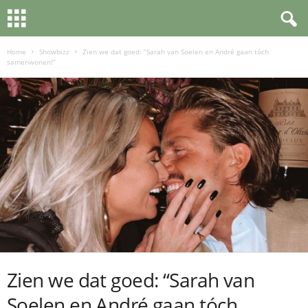
Home
Showbizz
Zien we dat goed: “Sarah van Soelen en André gaan tóch
samenwonen!”
Zien we dat goed: “Sarah van
Soelen en André gaan tóch