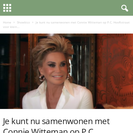
Home
Showbizz
Je kunt nu samenwonen met Connie Witteman op P.C. Hooftstraat
voor klein...
Je kunt nu samenwonen met
Connie Witteman op P.C.