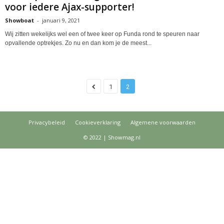
voor iedere Ajax-supporter!
Showboat
-
januari 9, 2021
Wij zitten wekelijks wel een of twee keer op Funda rond te speuren naar
opvallende optrekjes. Zo nu en dan kom je de meest...
1
2
Privacybeleid
Cookieverklaring
Algemene voorwaarden
© 2022 | Showmag.nl