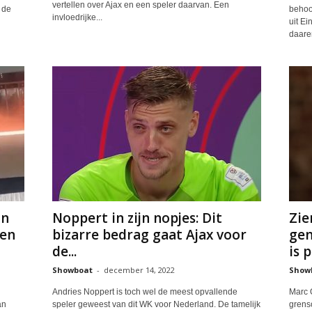
vertellen over Ajax en een speler daarvan. Een
 de
behoor
invloedrijke...
uit E
daare
an
Noppert in zijn nopjes: Dit
Zie
gen
bizarre bedrag gaat Ajax voor
gen
de...
is p
Showboat
-
december 14, 2022
Show
Andries Noppert is toch wel de meest opvallende
Marc 
an
speler geweest van dit WK voor Nederland. De tamelijk
grens