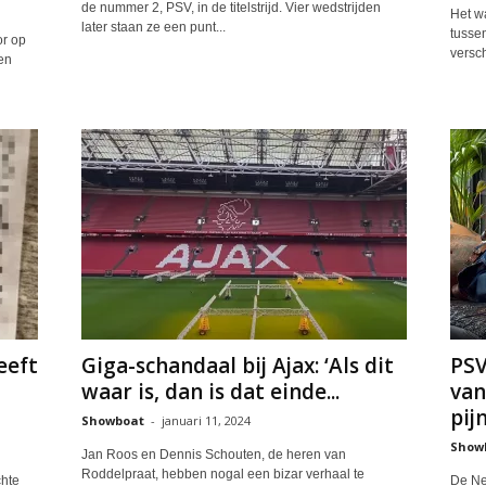
de nummer 2, PSV, in de titelstrijd. Vier wedstrijden
Het wa
later staan ze een punt...
tussen
r op
versch
den
eeft
Giga-schandaal bij Ajax: ‘Als dit
PSV
waar is, dan is dat einde...
van
pij
Showboat
-
januari 11, 2024
Show
Jan Roos en Dennis Schouten, de heren van
Roddelpraat, hebben nogal een bizar verhaal te
chte
De Ne