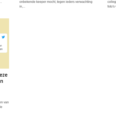
..
onbekende keeper mocht, tegen ieders verwachting
colleg
in,...
foto's 
eze
jn
len van
de