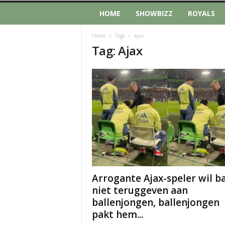
HOME
SHOWBIZZ
ROYALS
Home
Tags
Ajax
Tag: Ajax
Arrogante Ajax-speler wil ba
niet teruggeven aan
ballenjongen, ballenjongen
pakt hem...