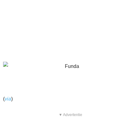
(
via
)
▼ Advertentie