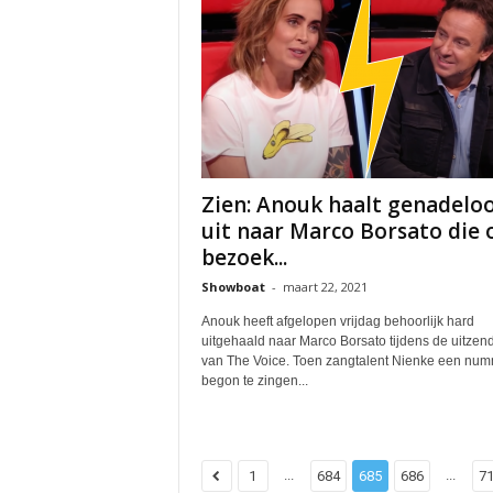
Zien: Anouk haalt genadelo
uit naar Marco Borsato die 
bezoek...
Showboat
-
maart 22, 2021
Anouk heeft afgelopen vrijdag behoorlijk hard
uitgehaald naar Marco Borsato tijdens de uitzen
van The Voice. Toen zangtalent Nienke een num
begon te zingen...
...
...
1
684
685
686
7