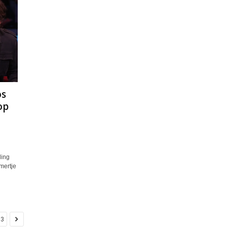
os
op
ding
mertje
13