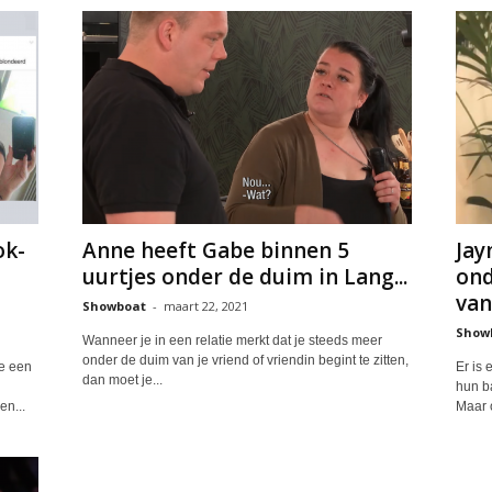
ok-
Anne heeft Gabe binnen 5
Jay
uurtjes onder de duim in Lang...
ond
van.
Showboat
-
maart 22, 2021
Show
Wanneer je in een relatie merkt dat je steeds meer
onder de duim van je vriend of vriendin begint te zitten,
e een
Er is
dan moet je...
hun ba
en...
Maar o