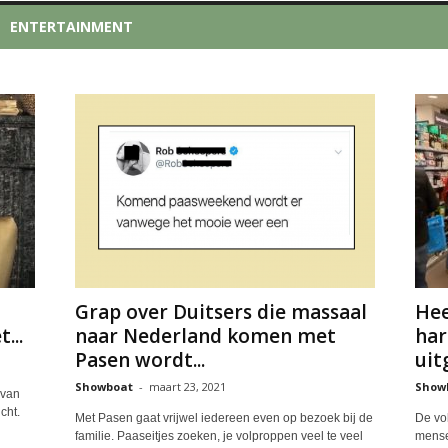
ENTERTAINMENT
Grap over Duitsers die massaal
Hee
...
naar Nederland komen met
har
Pasen wordt...
uit
Showboat
-
maart 23, 2021
Show
 van
cht.
Met Pasen gaat vrijwel iedereen even op bezoek bij de
De vo
familie. Paaseitjes zoeken, je volproppen veel te veel
mense