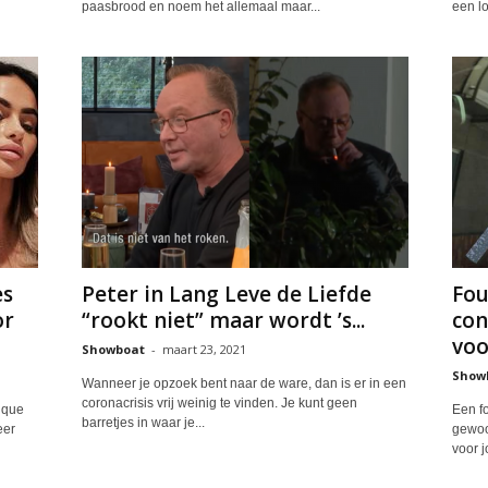
paasbrood en noem het allemaal maar...
een lo
es
Peter in Lang Leve de Liefde
Fou
or
“rookt niet” maar wordt ’s...
con
voo
Showboat
-
maart 23, 2021
Show
Wanneer je opzoek bent naar de ware, dan is er in een
coronacrisis vrij weinig te vinden. Je kunt geen
nique
Een f
barretjes in waar je...
eer
gewoo
voor j