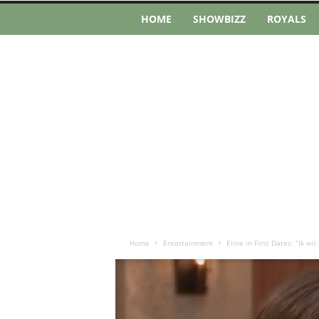
HOME
SHOWBIZZ
ROYALS
Home
Entertainment
Eline in First Dates: “Ik wil