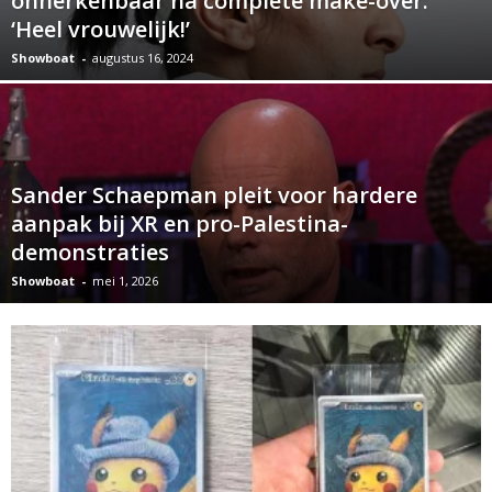
onherkenbaar na complete make-over:
‘Heel vrouwelijk!’
Showboat
-
augustus 16, 2024
Sander Schaepman pleit voor hardere
aanpak bij XR en pro-Palestina-
demonstraties
Showboat
-
mei 1, 2026