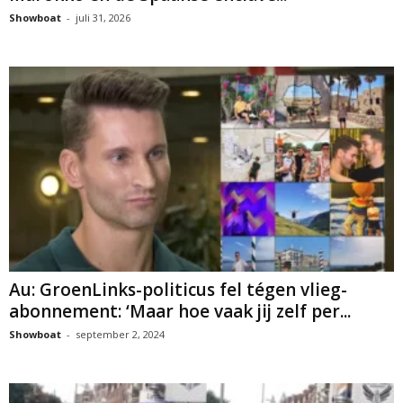
Showboat
-
juli 31, 2026
Au: GroenLinks-politicus fel tégen vlieg-
abonnement: ‘Maar hoe vaak jij zelf per...
Showboat
-
september 2, 2024