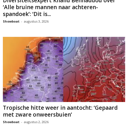
Diversiteitsexpert Khalid Benhaddou over
‘Alle bruine mannen naar achteren-
spandoek’: ‘Dit is...
Showboat
-
augustus 3, 2026
Tropische hitte weer in aantocht: ‘Gepaard
met zware onweersbuien’
Showboat
-
augustus 2, 2026