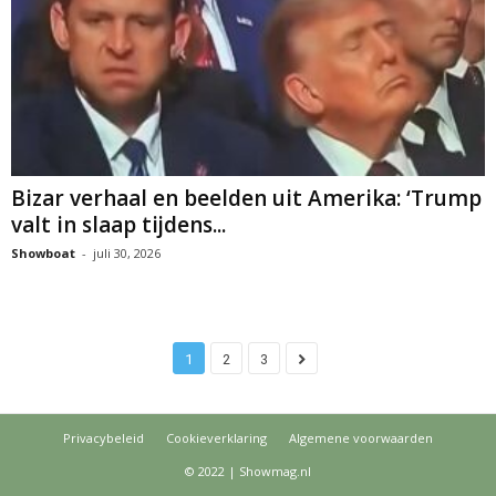
Bizar verhaal en beelden uit Amerika: ‘Trump
valt in slaap tijdens...
Showboat
-
juli 30, 2026
1
2
3
Privacybeleid
Cookieverklaring
Algemene voorwaarden
© 2022 | Showmag.nl