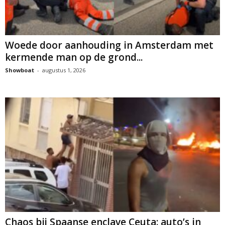
Woede door aanhouding in Amsterdam met
kermende man op de grond...
Showboat
-
augustus 1, 2026
Chaos bij Spaanse enclave Ceuta: auto’s in