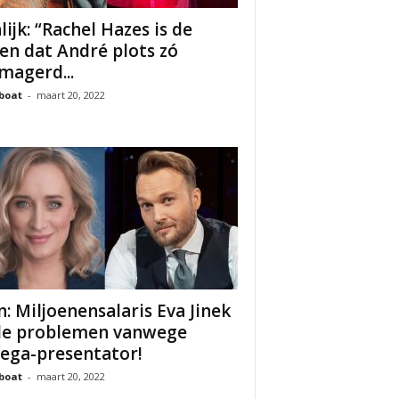
nlijk: “Rachel Hazes is de
en dat André plots zó
magerd...
boat
-
maart 20, 2022
n: Miljoenensalaris Eva Jinek
de problemen vanwege
lega-presentator!
boat
-
maart 20, 2022