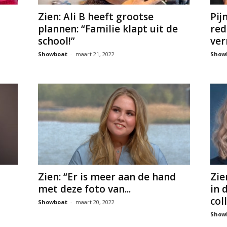
Zien: Ali B heeft grootse
Pij
plannen: “Familie klapt uit de
red
school!”
ver
Showboat
-
maart 21, 2022
Show
Zien: “Er is meer aan de hand
Zie
met deze foto van...
in 
col
Showboat
-
maart 20, 2022
Show