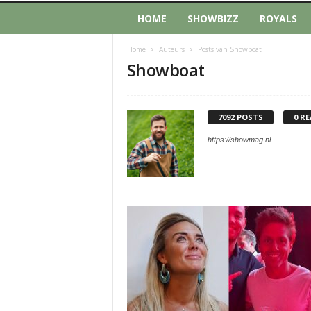
HOME
SHOWBIZZ
ROYALS
Home
Auteurs
Posts van Showboat
Showboat
7092 POSTS
0 RE
https://showmag.nl