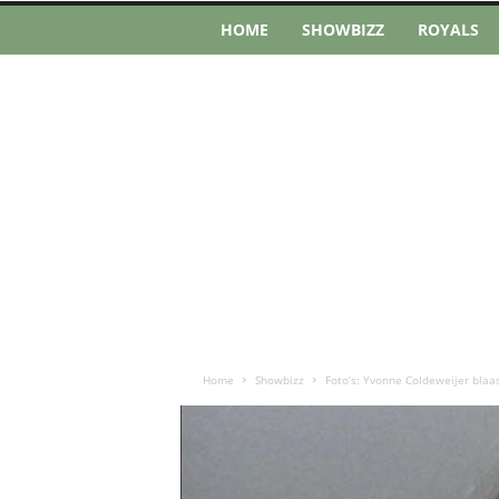
HOME
SHOWBIZZ
ROYALS
Home
Showbizz
Foto’s: Yvonne Coldeweijer blaas