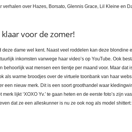
haar verhalen over Hazes, Borsato, Glennis Grace, Lil Kleine en
 klaar voor de zomer!
d deze dame wel kent. Naast veel roddelen kan deze blondine e
tuurlijk inkomsten vanwege haar video’s op YouTube. Ook best
n behoorlijk wat mensen een tientje per maand voor. Maar dat is
ook als warme broodjes over de virtuele toonbank van haar web
er een nieuw merk. Dit is een soort groothandel waar kledingw
t merk lijkt ‘XOXO Yv.’ te gaan heten en de eerste foto’s zijn va
even dat ze een alleskunner is nu ze ook nog als model shittert: