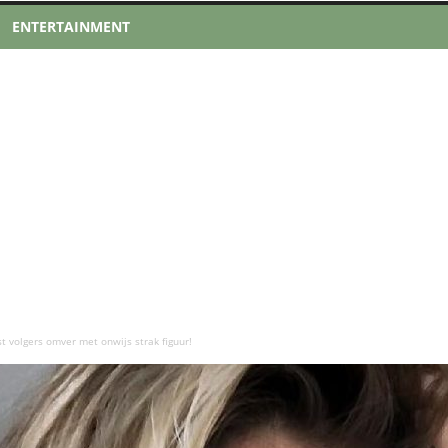
ENTERTAINMENT
t volgers omver met onwijs strak figuur!