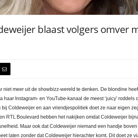
deweijer blaast volgers omver m
ar niet meer uit de showbizz-wereld te denken. De blondine hee
 via haar Instagram- en YouTube-kanaal de meest ‘juicy’ roddels
g bij Coldeweijer en aan vriendjespolitiek doet ze naar eigen ze
 RTL Boulevard hebben het nakijken omdat Coldeweijer bijna a
 snelheid. Maar ook dat Coldeweijer niemand een handje boven 
et laten zonder dat Coldeweijer hierachter komt. Dit doet ze vi