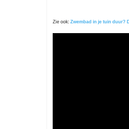
Zie ook:
Zwembad in je tuin duur? 