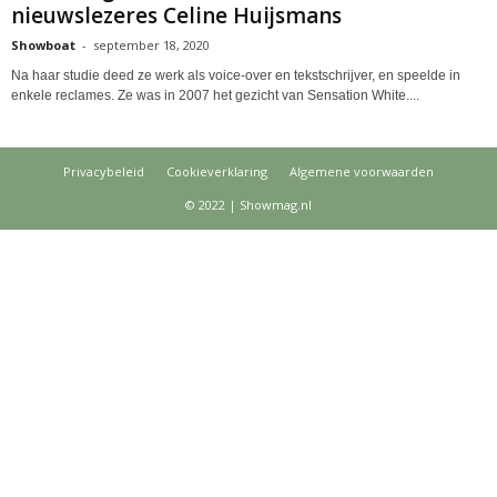
nieuwslezeres Celine Huijsmans
Showboat
-
september 18, 2020
Na haar studie deed ze werk als voice-over en tekstschrijver, en speelde in
enkele reclames. Ze was in 2007 het gezicht van Sensation White....
Privacybeleid
Cookieverklaring
Algemene voorwaarden
© 2022 | Showmag.nl