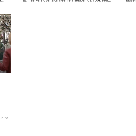
...
azijnzeikers over zich heen en hebben dan ook een...
tussen
hitte.