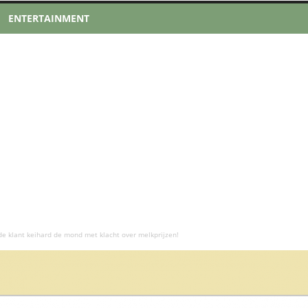
ENTERTAINMENT
de klant keihard de mond met klacht over melkprijzen!