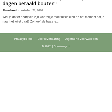
dagen betaald bouten’!
Showboat
-
oktober 28, 2020
Wist je dat er bedrijven zijn waarbij je moet uitklokken op het moment dat je
naar het toilet gaat? Zo hoeft de baas je...
Privacybeleid
Cookieverklaring
Algemene voorwaarden
© 2022 | Showmag.nl