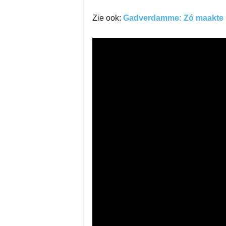
Zie ook:
Gadverdamme: Zó maakte ‘V