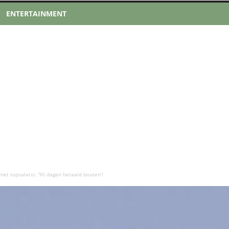
ENTERTAINMENT
met topsalaris: ’90 dagen betaald bouten’!