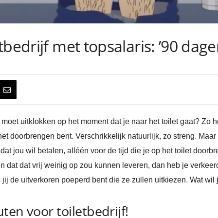
tbedrijf met topsalaris: ’90 dag
je moet uitklokken op het moment dat je naar het toilet gaat? Zo h
 het doorbrengen bent. Verschrikkelijk natuurlijk, zo streng. Ma
at jou wil betalen, alléén voor de tijd die je op het toilet doorbr
nken dat dat vrij weinig op zou kunnen leveren, dan heb je verkeer
s jij de uitverkoren poeperd bent die ze zullen uitkiezen. Wat wi
en voor toiletbedrijf!