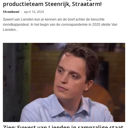
productieteam Steenrijk, Straatarm!
Showboat
-
april 16, 2024
Sywert van Lienden kun je kennen als de boef achter de beruchte
mondkapjesdeal. In het begin van de coronapandemie in 2020 stelde Van
Lienden...
Zien: Sywert van Lienden in rampzalige staat