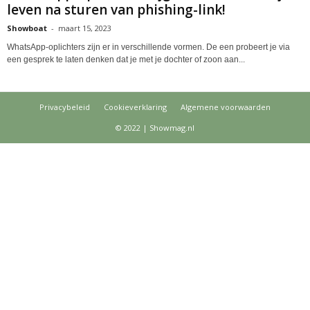
leven na sturen van phishing-link!
Showboat
-
maart 15, 2023
WhatsApp-oplichters zijn er in verschillende vormen. De een probeert je via
een gesprek te laten denken dat je met je dochter of zoon aan...
Privacybeleid
Cookieverklaring
Algemene voorwaarden
© 2022 | Showmag.nl