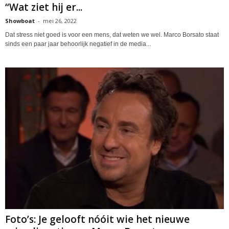
“Wat ziet hij er...
Showboat
-
mei 26, 2022
Dat stress niet goed is voor een mens, dat weten we wel. Marco Borsato staat
sinds een paar jaar behoorlijk negatief in de media...
Foto’s: Je gelooft nóóit wie het nieuwe