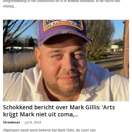
longontsteking in het ziekenhuis en is in kritieke toestand. In de nacht van
vrijdag...
Schokkend bericht over Mark Gillis: ‘Arts
krijgt Mark niet uit coma,...
Showboat
-
juli 8, 2024
Afgelopen week werd bekend dat Mark Gillis, de zoon van