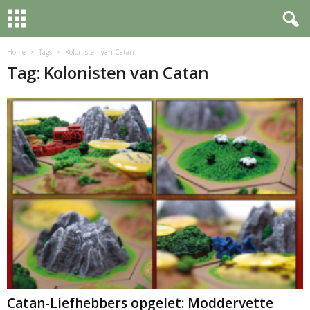
Home
Tags
Kolonisten van Catan
Tag: Kolonisten van Catan
Catan-Liefhebbers opgelet: Moddervette