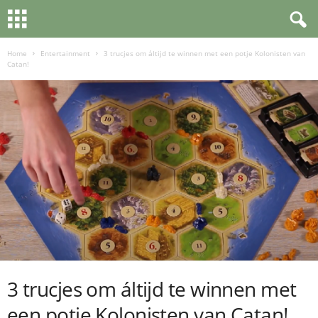
Home
Entertainment
3 trucjes om áltijd te winnen met een potje Kolonisten van
Catan!
3 trucjes om áltijd te winnen met
een potje Kolonisten van Catan!