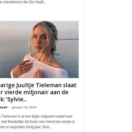
e vriendinnen die Gio heeft...
jarige Juultje Tieleman slaat
r vierde miljonair aan de
: ‘Sylvie...
boat
-
januari 16, 2024
e Tieleman is al een tijdje vrijgezel nadat haar
e met Bankzitter-lid Koen van Heest ten einde is
n in augustus vorig jaar. Voor...