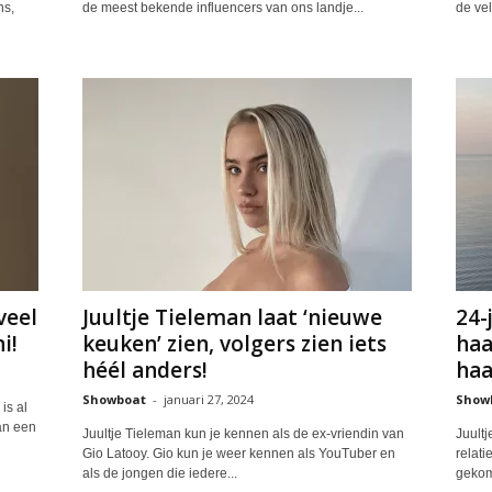
ns,
de meest bekende influencers van ons landje...
de vel
veel
Juultje Tieleman laat ‘nieuwe
24-
i!
keuken’ zien, volgers zien iets
haa
héél anders!
haak
Showboat
-
januari 27, 2024
Show
is al
an een
Juultje Tieleman kun je kennen als de ex-vriendin van
Juultj
Gio Latooy. Gio kun je weer kennen als YouTuber en
relati
als de jongen die iedere...
gekome