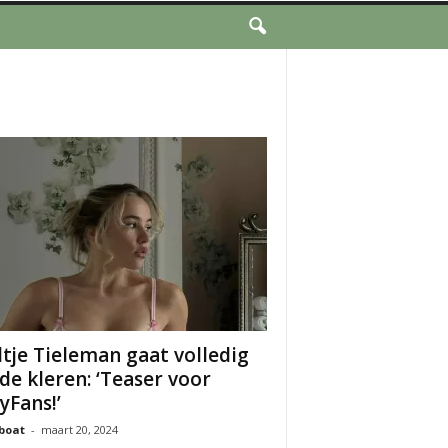
ltje Tieleman gaat volledig
 de kleren: ‘Teaser voor
yFans!’
boat
-
maart 20, 2024