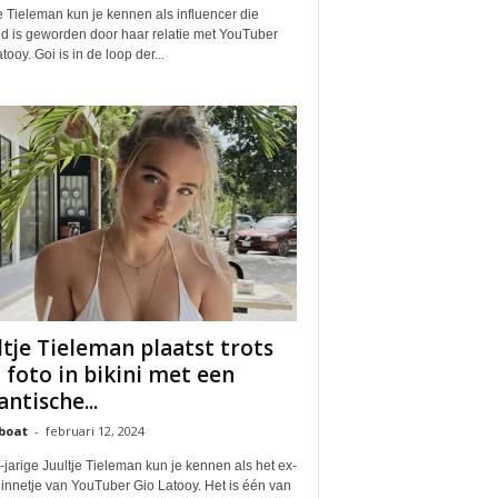
e Tieleman kun je kennen als influencer die
d is geworden door haar relatie met YouTuber
tooy. Goi is in de loop der...
ltje Tieleman plaatst trots
 foto in bikini met een
antische...
boat
-
februari 12, 2024
jarige Juultje Tieleman kun je kennen als het ex-
innetje van YouTuber Gio Latooy. Het is één van