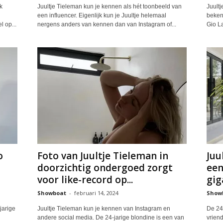
k
Juultje Tieleman kun je kennen als hét toonbeeld van
Juultj
een influencer. Eigenlijk kun je Juultje helemaal
beken
 op...
nergens anders van kennen dan van Instagram of...
Gio La
o
Foto van Juultje Tieleman in
Juu
n
doorzichtig ondergoed zorgt
een
voor like-record op...
gig
Showboat
-
februari 14, 2024
Show
jarige
Juultje Tieleman kun je kennen van Instagram en
De 24-
andere social media. De 24-jarige blondine is een van
vriend