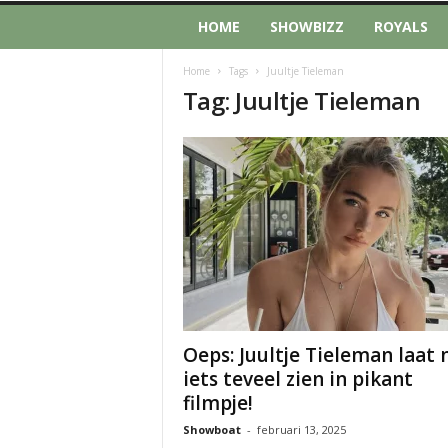
HOME
SHOWBIZZ
ROYALS
Home
Tags
Juultje Tieleman
Tag: Juultje Tieleman
Oeps: Juultje Tieleman laat 
iets teveel zien in pikant
filmpje!
Showboat
-
februari 13, 2025