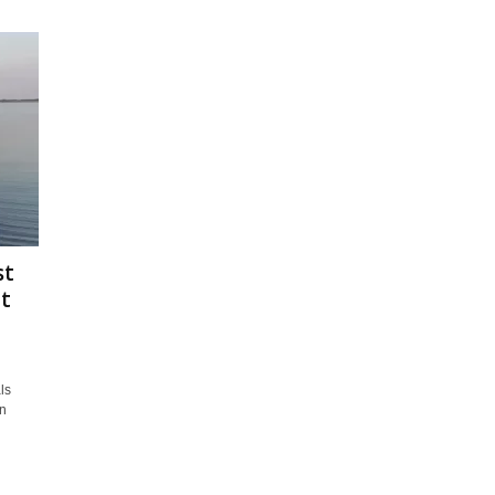
st
ht
ls
an