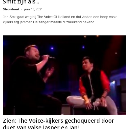
Smit zijn als...
Showboat
-
juni 16, 2021
Jan Smit gaat weg bij The Voice Of Holland en dat vinden een hoop vaste
kijkers erg jammer. De zanger maakte dit weekend bekend...
Zien: The Voice-kijkers gechoqueerd door
duet van valse Jasper en Jan!