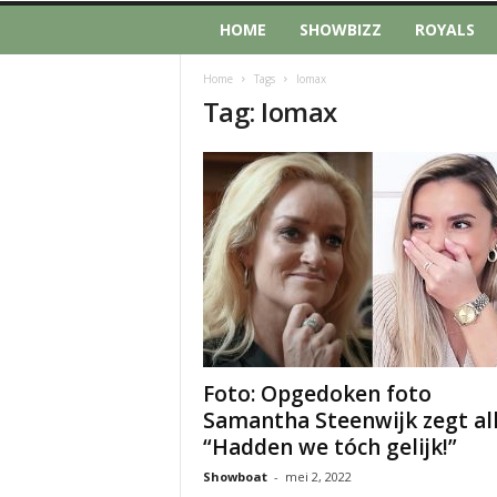
HOME
SHOWBIZZ
ROYALS
Home
Tags
Iomax
Tag: Iomax
Foto: Opgedoken foto
Samantha Steenwijk zegt all
“Hadden we tóch gelijk!”
Showboat
-
mei 2, 2022