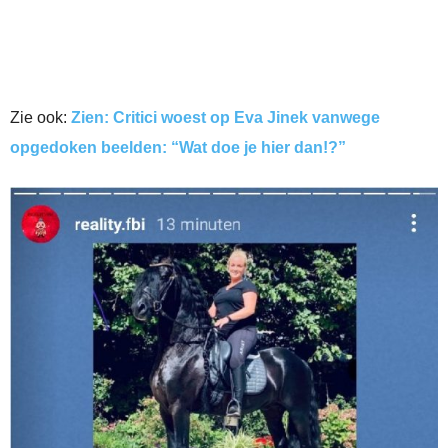
Zie ook:
Zien: Critici woest op Eva Jinek vanwege
opgedoken beelden: “Wat doe je hier dan!?”