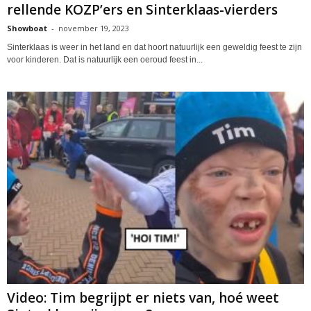
rellende KOZP’ers en Sinterklaas-vierders
Showboat
-
november 19, 2023
Sinterklaas is weer in het land en dat hoort natuurlijk een geweldig feest te zijn
voor kinderen. Dat is natuurlijk een oeroud feest in...
Video: Tim begrijpt er niets van, hoé weet