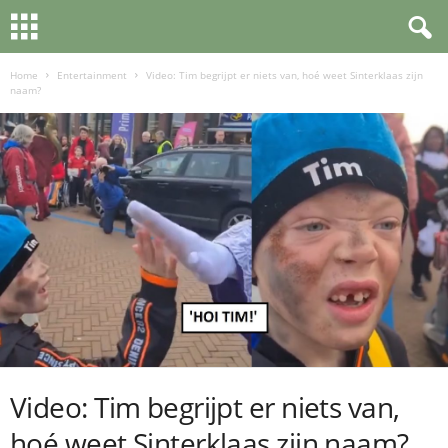
Home
Entertainment
Video: Tim begrijpt er niets van, hoé weet Sinterklaas zijn
naam?
Video: Tim begrijpt er niets van,
hoé weet Sinterklaas zijn naam?