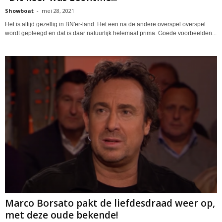
Showboat
-
mei 28, 2021
Het is altijd gezellig in BN'er-land. Het een na de andere overspel overspel
wordt gepleegd en dat is daar natuurlijk helemaal prima. Goede voorbeelden...
Marco Borsato pakt de liefdesdraad weer op,
met deze oude bekende!