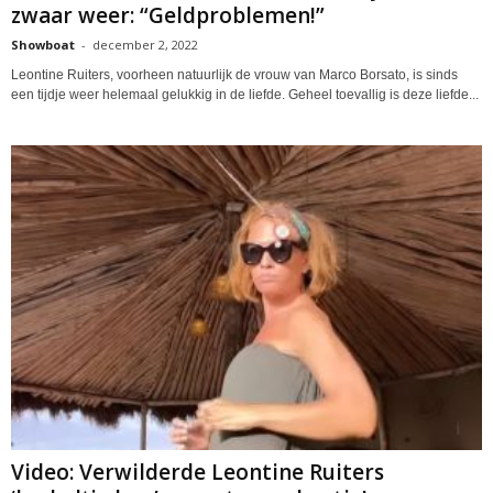
zwaar weer: “Geldproblemen!”
Showboat
-
december 2, 2022
Leontine Ruiters, voorheen natuurlijk de vrouw van Marco Borsato, is sinds
een tijdje weer helemaal gelukkig in de liefde. Geheel toevallig is deze liefde...
Video: Verwilderde Leontine Ruiters