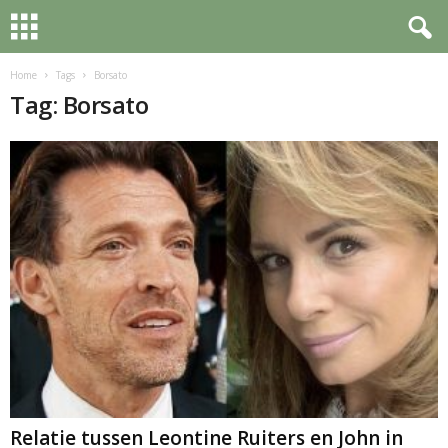
Home
Tags
Borsato
Tag: Borsato
Relatie tussen Leontine Ruiters en John in