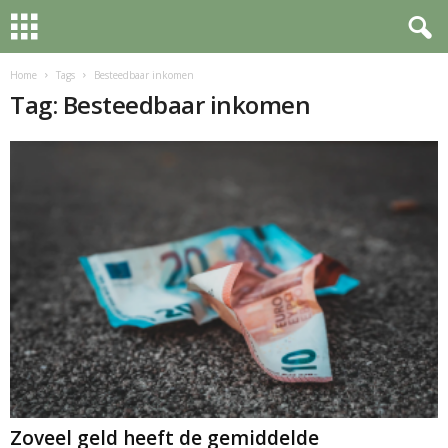
Home
Tags
Besteedbaar inkomen
Tag: Besteedbaar inkomen
Zoveel geld heeft de gemiddelde