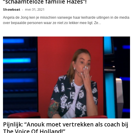
“schaamteloze familie Hazes”!
Showboat
-
mei 31, 2021
Angela de Jong ken je misschien vanwege haar keiharde uitingen in de media
over bepaalde personen waar ze niet zo lekker mee ligt. Ze...
Pijnlijk: “Anouk moet vertrekken als coach bij
The Voice Of Holland!”