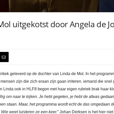
Mol uitgekotst door Angela de J
kritiek geleverd op de dochter van Linda de Mol. In het progr
 mensen zijn die zich eraan zijn gaan irriteren. iemand die snel geï
 Linda ook in HLF8 begon met haar eigen rubriek brak haar klo
llig om naar te kijken. Je hebt gegeten, je hebt de afwas gedaan,
ben staan. Maar, het programma wordt echt de das omgedaan doo
. Wie weet luisteren ze een keer.
” Johan Derksen is het hier nie