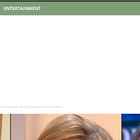
ENTERTAINMENT
door Angela de Jong, Johan Derksen slaat...