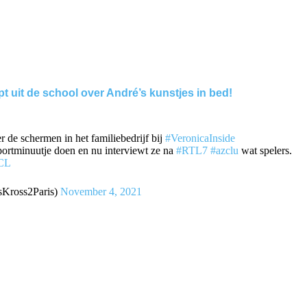
t uit de school over André’s kunstjes in bed!
 de schermen in het familiebedrijf bij
#VeronicaInside
ortminuutje doen en nu interviewt ze na
#RTL7
#azclu
wat spelers.
CL
Kross2Paris)
November 4, 2021