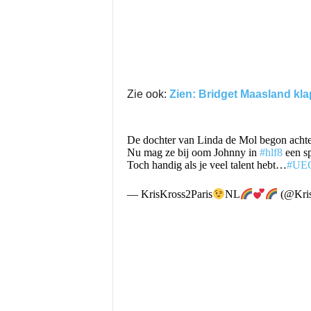
Zie ook:
Zien: Bridget Maasland klap
De dochter van Linda de Mol begon achter
Nu mag ze bij oom Johnny in
#hlf8
een sp
Toch handig als je veel talent hebt…
#UE
— KrisKross2Paris
NL
(@Kris