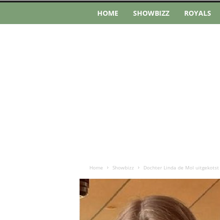
HOME
SHOWBIZZ
ROYALS
Home
Showbizz
Dochter Linda de Mol uitgekotst 