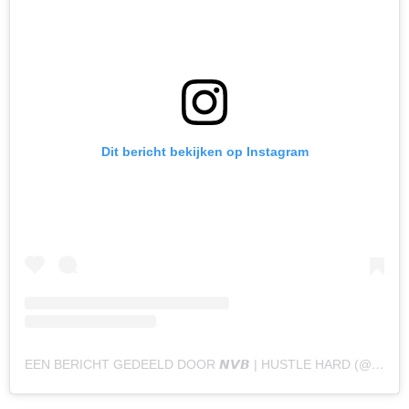
Dit bericht bekijken op Instagram
EEN BERICHT GEDEELD DOOR 𝙉𝙑𝘽 | HUSTLE HARD (@NAOMYVANBEEM)