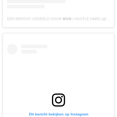
EEN BERICHT GEDEELD DOOR 𝙉𝙑𝘽 | HUSTLE HARD (@NAOMYVANBEEM)
Dit bericht bekijken op Instagram