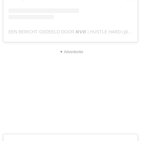
EEN BERICHT GEDEELD DOOR 𝙉𝙑𝘽 | HUSTLE HARD (@NAOMYVANBEEM)
▼ Advertentie