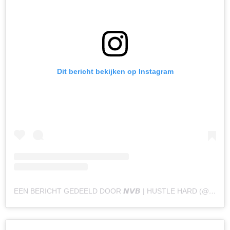
Dit bericht bekijken op Instagram
EEN BERICHT GEDEELD DOOR 𝙉𝙑𝘽 | HUSTLE HARD (@NAOMYVANBEEM)