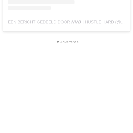
EEN BERICHT GEDEELD DOOR 𝙉𝙑𝘽 | HUSTLE HARD (@NAOMYVANBEEM)
▼ Advertentie