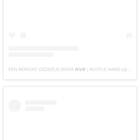
EEN BERICHT GEDEELD DOOR 𝙉𝙑𝘽 | HUSTLE HARD (@NAOMYVANBEEM)