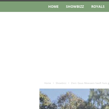
HOME
SHOWBIZZ
ROYALS
Home
Showbizz
Zien: Guus Meeuwis heeft huis ge