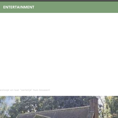
ENTERTAINMENT
sloopt en laat “oerlelijk” huis bouwen!