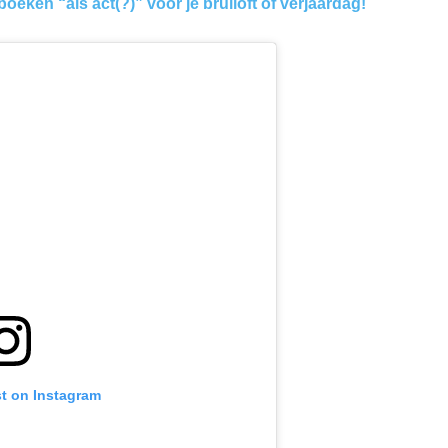
boeken “als act(?)” voor je bruiloft of verjaardag!
st on Instagram