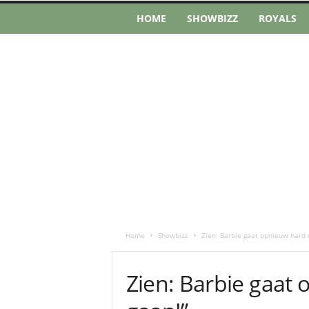
HOME
SHOWBIZZ
ROYALS
Home
Showbizz
Zien: Barbie gaat opnieuw hard de
Zien: Barbie gaat o