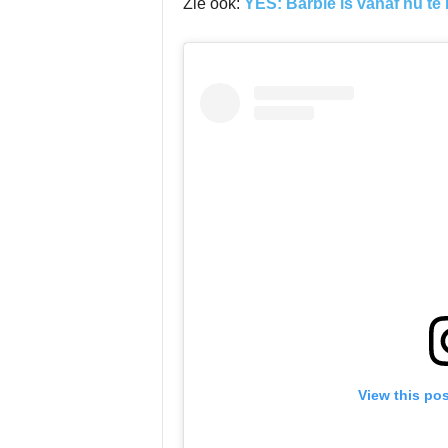
Zie ook:
YES: Barbie is vanaf nu te 
View this po