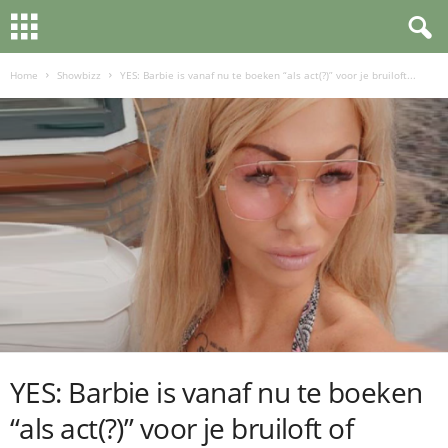
Home
Showbizz
YES: Barbie is vanaf nu te boeken “als act(?)” voor je bruiloft...
YES: Barbie is vanaf nu te boeken
“als act(?)” voor je bruiloft of