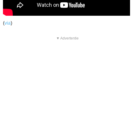
(
via
)
▼ Advertentie