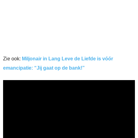
Zie ook:
Miljonair in Lang Leve de Liefde is vóór
emancipatie: “Jij gaat op de bank!”